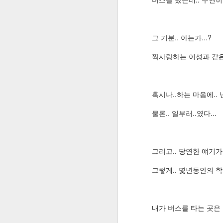
1. PC측 최신버전으로 업데이
Play 스토어에서 베타 테스트에 참여하려면 계정을 전환하라는 메시지가 뜰 때 해결방법
-> 시작버튼옆 찾아보기->Micr
데이트받기'
그 기분.. 아는가...?
구글 로컬가이드 10레벨 달성!
짝사랑하는 이성과 같은
태어나서 처음으로 3x3 큐빅을 혼자서 맞췄다!
2. PC측 휴대폰 연결해제
-> Windows 설정->전화->이
Internet using plan in Korea as a foreign visitor (외국인을 위한 한국에서의 인터넷 사용에 대한 조언)
혹시나..하는 마음에.. 
피카사는 프로그램과 웹앨범으로 구분됩니다
물론.. 일부러..였다...
3. PC측 사용자 휴대폰 앱 초
Google Tracking-B-Gone: 구글 검색 결과를 링크값으로 바로 이용하자!
-> Windows 설정->앱->
그리고.. 당연한 얘기가 
SkyDrive, 몇 주내 OneDrive로 바뀐다
4. 모바일측 최신버전으로 업
그렇게.. 몇년동안의 학창
인그레스의 새로운 규칙: 포탈에 MOD 배치 제한
구글 플레이스토어->사용자 
Ingress 1.34.0 APK Download 링크 공유
내가 버스를 타는 곳은 
5. 앱 캐시 및 설정데이터 초
Ingress 1.32.1 APK Download 링크 공유
3