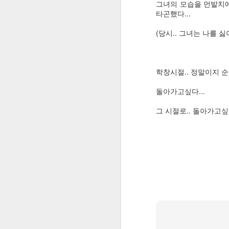
그녀의 모습을 먼발치에
-> 휴대폰 설정->애플리케이션
타곤했다...
Ingress G+ Ident: 구글플러스에서 인그레스 유저 정보 표시하는 크롬 확장기능
(당시.. 그녀는 나를 
6. 마이크로소프계정에서 휴
Airblocker - Airpush 블록: Airpush, Leadbolt 류의 광고사용하는 안드로이드앱 감지/차단
https://account.microsoft.com
구글 블로거 모바일 페이지에서 DISQUS 표시하는 방법
2
학창시절.. 정말이지 순
책처럼 보이는 갤럭시S2용 twelvesouth사의 BookBook 케이스 구매기
로그인후 장치에서 기존 연결된
돌아가고싶다...
그 시절로.. 돌아가고싶다
ID3에서 feat.는 Artist 항목에 넣어야할까? Title 항목에 넣어야할까?
하지만 나의 경우에는 이들 방법으로
스마트폰에서 구글 위치찾기(Google Latitude) 사용하는 방법
추측컨대, 처음으로 "휴대폰과 연결" 
으로 로그인이 되어있다는 표시가 떠서,
Image Search Preview: 사이트의 이미지에 마우스 오버시 풀사이즈 이미지를 팝업표시
었는데, 아마도 간혹 이 앱이 제대
이 들었다.
Userscripts.org Script Versions Tab: userscripts.org의 스크립트 페이지에 Version 탭 추가
그도 그럴 것이, 백날 초기화도 하고
았기 때문이다.
봄비
그래서 처음으로 "휴대폰과 연결" 앱을
될 것으로 추측했는데, 이들 다른 Mic
기도