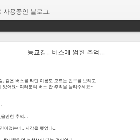
 사용중인 블로그.
폰과 연결 앱에서 표시되는 다른 계정을 삭제하는 방법
등교길.. 버스에 얽힌 추억...
용하다 보니 처음에는 잘 되는 듯하다가 이내 또 새로 고침을 비롯하여 
신 해결 방법을 백업 차원으로 퍼온 글
이다.
길, 같은 버스를 타던 이름도 모르는 친구를 보려고
순 사용자 휴대폰의 메세지 새로고침이 안되는 경우,
 있어요~ 여러분의 버스 안 추억을 들려주세요~
유환경->계정->지금 해결에서 마이크로소프트 계정 재로그인 후 새로고침
니다.
.
=============================
을만한 추억...
결하다보면 버전문제등으로 연결오류가 발생할때가 있는데 이때 초기화 방
긴시간 이것저것 시도해보다가 알게된 방법 정리해둡니다.
간이었는데.. 지각을 했었다...
.. 짝사랑하던 여학생이 타는 것이었다...