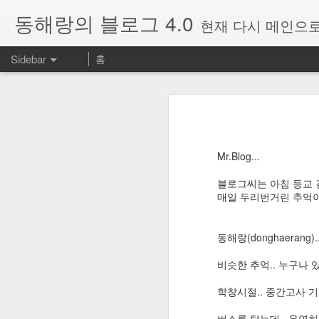
동해랑의 블로그 4.0
현재 다시 메인으로
Sidebar
홈
Windows의 휴대폰과 연결 앱에서 표시되는 다른 계정을 삭제하는 방법
Windows의 휴대
구글 포토의 추천 기능이 사라졌다? 아직 링크는 남아있습니다!
윈도우즈의 "휴대폰과 연결" 앱을 사
지 않는 경우가 있었다.
개인적으로 최고로 꼽는 암호관리 서비스, RoboForm Everywhere
Mr.Blog...
아래 부분은
ddart님께서 정리해주
블로그씨는 아침 등교 
SMS Backup+ 설정으로 추천하는 사항
※아래 방법을 시도하기전에 단
매일 두리번거린 추억이
윈도우10 설정->시스템->공
SMS Backup+로 구글캘린더와 지메일에 SMS와 통화기록을 백업하는 방법
3
시 하면 해결될 가능성이 높습
동해랑(donghaerang)..
=======================
갤럭시노트9 공장초기화 방법
비슷한 추억.. 누구나 있
여러PC, 여러 휴대폰에 연
Ultra GPS Logger의 log를 구글드라이브로 업로드할 수 없을 때 해결방법
입니다. 연결문제생길때마다 
학창시절.. 중간고사 기
Ultra GPS Logger에서 Notification icon을 표시되지 않게 하는 방법
버스를 탔는데.. 우연히