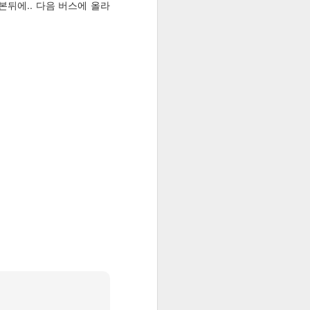
뒤에.. 다음 버스에 올라
삭제
osoft 계정
했던 기억이 있
 아닐까 생각
 작동하지 않
내 문제가 해결