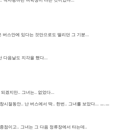
트
osoft Store->우측상단 "..." 자세히보기->다운로드 및 업데이트->우측상
 버스안에 있다는 것만으로도 떨리던 그 기분...
 PC 연결 해제
난 다음날도 지각을 했다...
기화
목록에서 사용자 휴대폰 검색 후 선택->고급 옵션->화면아래 '초기화'버튼
되겠지만.. 그녀는.. 없었다...
데이트
시절동안.. 난 버스에서 딱.. 한번.. 그녀를 보았다... ㅡ.ㅡ
휴대폰->업데이트
종점이고.. 그녀는 그 다음 정류장에서 타는데..
기화