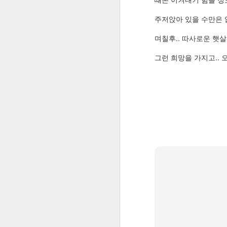
1. PC측 최신버전으로 업데이
Play 스토어에서 베타 테스트에 참여하려면 계정을 전환하라는 메시지가 뜰 때 해결방법
주저앉아 있을 수만은 없
-> 시작버튼옆 찾아보기->Micr
데이트받기'
며칠후.. 따사로운 햇살
구글 로컬가이드 10레벨 달성!
그런 희망을 가지고.. 
태어나서 처음으로 3x3 큐빅을 혼자서 맞췄다!
2. PC측 휴대폰 연결해제
-> Windows 설정->전화->이
Internet using plan in Korea as a foreign visitor (외국인을 위한 한국에서의 인터넷 사용에 대한 조언)
피카사는 프로그램과 웹앨범으로 구분됩니다
3. PC측 사용자 휴대폰 앱 초
Google Tracking-B-Gone: 구글 검색 결과를 링크값으로 바로 이용하자!
-> Windows 설정->앱->
SkyDrive, 몇 주내 OneDrive로 바뀐다
4. 모바일측 최신버전으로 업
인그레스의 새로운 규칙: 포탈에 MOD 배치 제한
구글 플레이스토어->사용자 
Ingress 1.34.0 APK Download 링크 공유
5. 앱 캐시 및 설정데이터 초
Ingress 1.32.1 APK Download 링크 공유
3