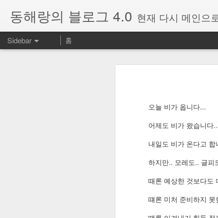
동해랑의 블로그 4.0
현재 다시 메인으로
Sidebar
홈
Windows의 휴대폰과 연결 앱에서 표시되는 다른 계정을 삭제하는 방법
Windows의 휴대
구글 포토의 추천 기능이 사라졌다? 아직 링크는 남아있습니다!
윈도우즈의 "휴대폰과 연결" 앱을 사
지 않는 경우가 있었다.
개인적으로 최고로 꼽는 암호관리 서비스, RoboForm Everywhere
오늘 비가 옵니다...
아래 부분은
ddart님께서 정리해주
어제도 비가 왔습니다..
SMS Backup+ 설정으로 추천하는 사항
※아래 방법을 시도하기전에 단
윈도우10 설정->시스템->공
내일도 비가 온다고 합니
SMS Backup+로 구글캘린더와 지메일에 SMS와 통화기록을 백업하는 방법
3
시 하면 해결될 가능성이 높습
하지만.. 모레도.. 글피
=======================
갤럭시노트9 공장초기화 방법
때론 예상한 것보다도 
여러PC, 여러 휴대폰에 연
Ultra GPS Logger의 log를 구글드라이브로 업로드할 수 없을 때 해결방법
입니다. 연결문제생길때마다 
떄론 미처 준비하지 못
Ultra GPS Logger에서 Notification icon을 표시되지 않게 하는 방법
떄론 이겨내기 힘들 정