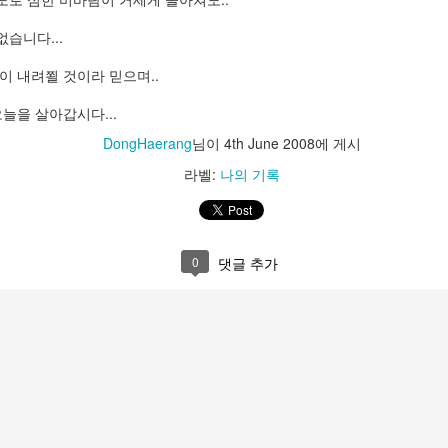
트
습니다...
osoft Store->우측상단 "..." 자세히보기->다운로드 및 업데이트->우측상
이 내려쬘 것이라 믿으며..
오늘을 살아갑시다...
DongHaerang
님이
4th June 2008
에 게시
 PC 연결 해제
라벨:
나의 기록
기화
목록에서 사용자 휴대폰 검색 후 선택->고급 옵션->화면아래 '초기화'버튼
0
댓글 추가
데이트
휴대폰->업데이트
기화