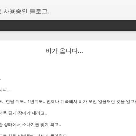
 사용중인 블로그.
폰과 연결 앱에서 표시되는 다른 계정을 삭제하는 방법
비가 옵니다...
용하다 보니 처음에는 잘 되는 듯하다가 이내 또 새로 고침을 비롯하여 
신 해결 방법을 백업 차원으로 퍼온 글
이다.
.
순 사용자 휴대폰의 메세지 새로고침이 안되는 경우,
유환경->계정->지금 해결에서 마이크로소프트 계정 재로그인 후 새로고침
다...
니다.
도.. 한달 뒤도.. 1년뒤도.. 언제나 계속해서 비가 오진 않을꺼란 것을 알고
=============================
더욱 길게 장마가 내리고..
결하다보면 버전문제등으로 연결오류가 발생할때가 있는데 이때 초기화 방
긴시간 이것저것 시도해보다가 알게된 방법 정리해둡니다.
한 상태에서 소나기를 맞게 되고..
도로 심한 비바람이 거세게 몰아쳐도..