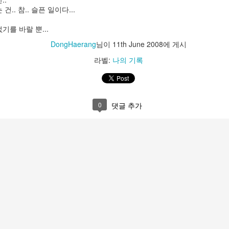
트
.. 참.. 슬픈 일이다...
osoft Store->우측상단 "..." 자세히보기->다운로드 및 업데이트->우측상
를 바랄 뿐...
DongHaerang
님이
11th June 2008
에 게시
라벨:
나의 기록
 PC 연결 해제
0
댓글 추가
기화
목록에서 사용자 휴대폰 검색 후 선택->고급 옵션->화면아래 '초기화'버튼
데이트
휴대폰->업데이트
기화