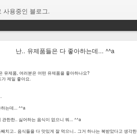
 사용중인 블로그.
폰과 연결 앱에서 표시되는 다른 계정을 삭제하는 방법
난.. 유제품들은 다 좋아하는데... ^^a
용하다 보니 처음에는 잘 되는 듯하다가 이내 또 새로 고침을 비롯하여 
신 해결 방법을 백업 차원으로 퍼온 글
이다.
은 유제품, 여러분은 어떤 유제품을 좋아하나요?
가 제일 좋아요.
순 사용자 휴대폰의 메세지 새로고침이 안되는 경우,
유환경->계정->지금 해결에서 마이크로소프트 계정 재로그인 후 새로고침
니다.
.
=============================
는데... ^^a
결하다보면 버전문제등으로 연결오류가 발생할때가 있는데 이때 초기화 방
 관한한.. 싫어하는 음식이 없으니 뭐... ^^a
긴시간 이것저것 시도해보다가 알게된 방법 정리해둡니다.
둘째치고.. 음식들을 다 맛있게 잘 먹으니.. 그거 하나는 복받았다고 생각한다