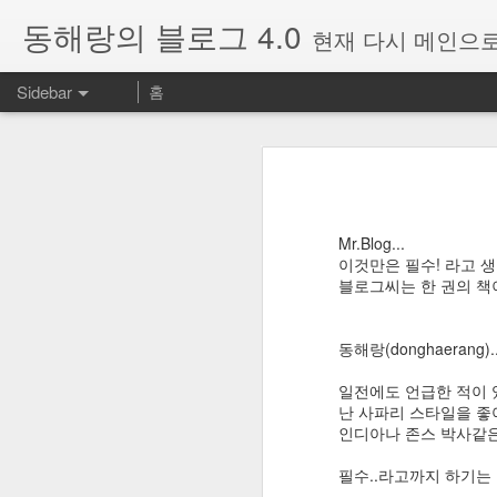
동해랑의 블로그 4.0
현재 다시 메인으로
Sidebar
홈
Windows의 휴대폰과 연결 앱에서 표시되는 다른 계정을 삭제하는 방법
Windows의 휴대
구글 포토의 추천 기능이 사라졌다? 아직 링크는 남아있습니다!
윈도우즈의 "휴대폰과 연결" 앱을 사
지 않는 경우가 있었다.
개인적으로 최고로 꼽는 암호관리 서비스, RoboForm Everywhere
Mr.Blog...
아래 부분은
ddart님께서 정리해주
이것만은 필수! 라고 
블로그씨는 한 권의 책
SMS Backup+ 설정으로 추천하는 사항
※아래 방법을 시도하기전에 단
윈도우10 설정->시스템->공
SMS Backup+로 구글캘린더와 지메일에 SMS와 통화기록을 백업하는 방법
3
시 하면 해결될 가능성이 높습
동해랑(donghaerang)..
=======================
갤럭시노트9 공장초기화 방법
일전에도 언급한 적이 
난 사파리 스타일을 좋아
여러PC, 여러 휴대폰에 연
인디아나 존스 박사같은
Ultra GPS Logger의 log를 구글드라이브로 업로드할 수 없을 때 해결방법
입니다. 연결문제생길때마다 
필수..라고까지 하기는 좀
Ultra GPS Logger에서 Notification icon을 표시되지 않게 하는 방법