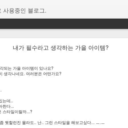
 사용중인 블로그.
폰과 연결 앱에서 표시되는 다른 계정을 삭제하는 방법
내가 필수라고 생각하는 가을 아이템?
용하다 보니 처음에는 잘 되는 듯하다가 이내 또 새로 고침을 비롯하여 
신 해결 방법을 백업 차원으로 퍼온 글
이다.
생각되는 가을 아이템이 있나요?
이 생각나네요. 여러분은 어떤가요?
순 사용자 휴대폰의 메세지 새로고침이 안되는 경우,
유환경->계정->지금 해결에서 마이크로소프트 계정 재로그인 후 새로고침
니다.
.
=============================
있는데..
한다...
결하다보면 버전문제등으로 연결오류가 발생할때가 있는데 이때 초기화 방
 스타일이랄까...?
긴시간 이것저것 시도해보다가 알게된 방법 정리해둡니다.
 뭣할런진 몰라도.. 난.. 그런 스타일을 해보고싶다... ㅡ.ㅡ