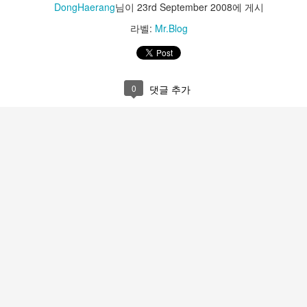
DongHaerang
님이
23rd September 2008
에 게시
트
라벨:
Mr.Blog
osoft Store->우측상단 "..." 자세히보기->다운로드 및 업데이트->우측상
0
댓글 추가
 PC 연결 해제
기화
목록에서 사용자 휴대폰 검색 후 선택->고급 옵션->화면아래 '초기화'버튼
데이트
휴대폰->업데이트
기화