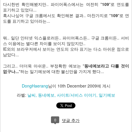
다시한번 확인해봤지만.. 파이어폭스에서는 여전히 "
109
"로 연도를
표기하고 있었다...
혹시나싶어 구글 크롬에서도 확인해본 결과.. 마찬가지로 "
109
"로 연
도를 표기하고 있더라는...
뭐.. 일단 인터넷 익스플로러든.. 파이어폭스든.. 구글 크롬이든.. 서비
스 이용에는 별다른 차이를 보이지 않았지만..
IE외의 브라우저에서 보이는 연도의 오타 표기는 다소 아쉬운 점으로
남았다...
그리고.. 더더욱 아쉬운.. 부정확한 예보는 "
동네예보라고 다를 것이
없구나...
"하는 일기예보에 대한 불신만을 가지게 했다...
DongHaerang
님이
10th December 2009
에 게시
라벨:
날씨
동네예보
사이트/서비스 이야기
일기예보
0
댓글 추가