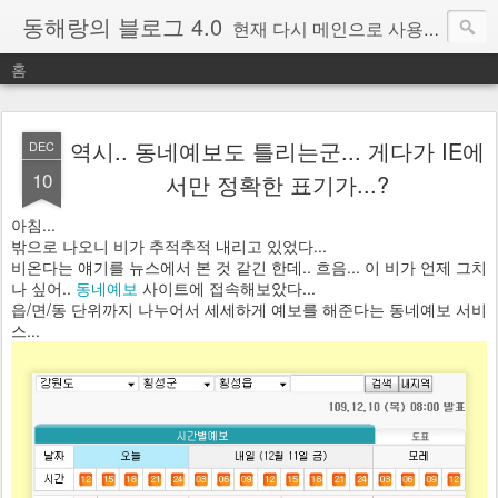
동해랑의 블로그 4.0
현재 다시 메인으로 사용중인 블로그.
홈
역시.. 동네예보도 틀리는군... 게다가 IE에
DEC
10
서만 정확한 표기가...?
아침...
밖으로 나오니 비가 추적추적 내리고 있었다...
비온다는 얘기를 뉴스에서 본 것 같긴 한데.. 흐음... 이 비가 언제 그치
나 싶어..
동네예보
사이트에 접속해보았다...
읍/면/동 단위까지 나누어서 세세하게 예보를 해준다는 동네예보 서비
스...