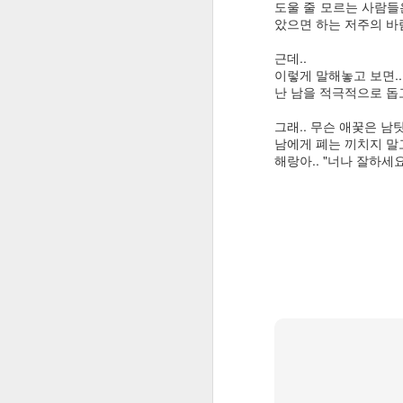
도울 줄 모르는 사람들
-> 휴대폰 설정->애플리케이션
았으면 하는 저주의 바람..
Ingress G+ Ident: 구글플러스에서 인그레스 유저 정보 표시하는 크롬 확장기능
근데..
6. 마이크로소프계정에서 휴
Airblocker - Airpush 블록: Airpush, Leadbolt 류의 광고사용하는 안드로이드앱 감지/차단
이렇게 말해놓고 보면..
난 남을 적극적으로 돕고 살
https://account.microsoft.com
구글 블로거 모바일 페이지에서 DISQUS 표시하는 방법
2
그래.. 무슨 애꿎은 남탓
남에게 폐는 끼치지 말고
책처럼 보이는 갤럭시S2용 twelvesouth사의 BookBook 케이스 구매기
로그인후 장치에서 기존 연결된
해랑아.. "너나 잘하세요!"
ID3에서 feat.는 Artist 항목에 넣어야할까? Title 항목에 넣어야할까?
하지만 나의 경우에는 이들 방법으로
스마트폰에서 구글 위치찾기(Google Latitude) 사용하는 방법
추측컨대, 처음으로 "휴대폰과 연결" 
으로 로그인이 되어있다는 표시가 떠서,
Image Search Preview: 사이트의 이미지에 마우스 오버시 풀사이즈 이미지를 팝업표시
었는데, 아마도 간혹 이 앱이 제대
이 들었다.
Userscripts.org Script Versions Tab: userscripts.org의 스크립트 페이지에 Version 탭 추가
그도 그럴 것이, 백날 초기화도 하고
았기 때문이다.
봄비
그래서 처음으로 "휴대폰과 연결" 앱을
될 것으로 추측했는데, 이들 다른 Mic
기도