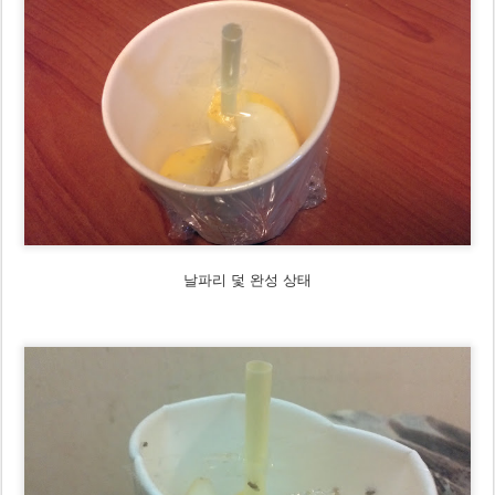
날파리 덫 완성 상태