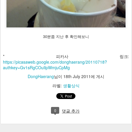
30분쯤 지난 후 확인해보니
* 피카사 링크:
https://picasaweb.google.com/donghaerang/20110718?
authkey=Gv1sRgCOuIlpWmjuCpMg
DongHaerang
님이
18th July 2011
에 게시
라벨:
생활상식
0
댓글 추가