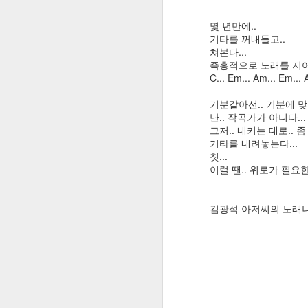
1. PC측 최신버전으로 업데이
Play 스토어에서 베타 테스트에 참여하려면 계정을 전환하라는 메시지가 뜰 때 해결방법
몇 년만에..
-> 시작버튼옆 찾아보기->Micr
기타를 꺼내들고..
데이트받기'
쳐본다...
구글 로컬가이드 10레벨 달성!
즉흥적으로 노래를 지어 
C... Em... Am... Em... 
태어나서 처음으로 3x3 큐빅을 혼자서 맞췄다!
2. PC측 휴대폰 연결해제
기분같아선.. 기분에 맞
-> Windows 설정->전화->이
Internet using plan in Korea as a foreign visitor (외국인을 위한 한국에서의 인터넷 사용에 대한 조언)
난.. 작곡가가 아니다...
그저.. 내키는 대로.. 
기타를 내려놓는다...
피카사는 프로그램과 웹앨범으로 구분됩니다
칫...
3. PC측 사용자 휴대폰 앱 초
이럴 땐.. 위로가 필요한 
Google Tracking-B-Gone: 구글 검색 결과를 링크값으로 바로 이용하자!
-> Windows 설정->앱->
김광석 아저씨의 노래나
SkyDrive, 몇 주내 OneDrive로 바뀐다
4. 모바일측 최신버전으로 업
인그레스의 새로운 규칙: 포탈에 MOD 배치 제한
구글 플레이스토어->사용자 
Ingress 1.34.0 APK Download 링크 공유
5. 앱 캐시 및 설정데이터 초
Ingress 1.32.1 APK Download 링크 공유
3