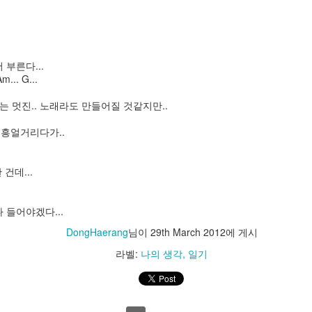
트
osoft Store->우측상단 "..." 자세히보기->다운로드 및 업데이트->우측상
부른다...
Am... G...
는 멋진.. 노래라도 만들어질 것같지만..
 PC 연결 해제
좀 흥얼거리다가..
기화
건데...
목록에서 사용자 휴대폰 검색 후 선택->고급 옵션->화면아래 '초기화'버튼
 들어야겠다...
데이트
DongHaerang
님이
29th March 2012
에 게시
휴대폰->업데이트
라벨:
나의 생각
일기
기화