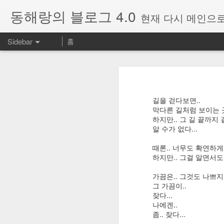
동해랑의 블로그 4.0
현재 다시 메인으로
Sidebar
홈
Windows의 휴대폰과 연결 앱에서 표시되는 다른 계정을 삭제하는 방법
Windows의 휴대
구글 포토의 추천 기능이 사라졌다? 아직 링크는 남아있습니다!
윈도우즈의 "휴대폰과 연결" 앱을 사
지 않는 경우가 있었다.
길을 걷다보면..
개인적으로 최고로 꼽는 암호관리 서비스, RoboForm Everywhere
막다른 길처럼 보이는 곳
아래 부분은
ddart님께서 정리해주
하지만.. 그 길 끝까지
알 수가 없다...
SMS Backup+ 설정으로 추천하는 사항
※아래 방법을 시도하기전에 단
윈도우10 설정->시스템->공
때론.. 너무도 확연하게
SMS Backup+로 구글캘린더와 지메일에 SMS와 통화기록을 백업하는 방법
3
시 하면 해결될 가능성이 높습
하지만.. 그걸 알면서도
=======================
갤럭시노트9 공장초기화 방법
가끔은.. 그것도 나쁘지
그 가끔이..
여러PC, 여러 휴대폰에 연
잦다...
Ultra GPS Logger의 log를 구글드라이브로 업로드할 수 없을 때 해결방법
입니다. 연결문제생길때마다 
나에겐..
좀.. 잦다...
Ultra GPS Logger에서 Notification icon을 표시되지 않게 하는 방법